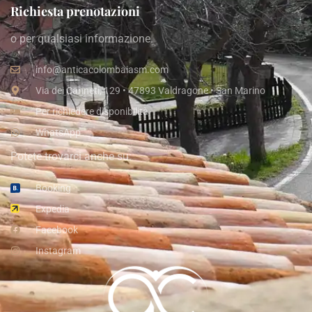
Richiesta prenotazioni
o per qualsiasi informazione.
info@anticacolombaiasm.com
Via dei Canneti, 129 • 47893 Valdragone • San Marino
Per richiedere disponibilità
WhatsApp
Potete trovarci anche su:
Booking
Expedia
Facebook
Instagram