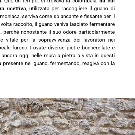
a. Qui, un tempo, si trovava la colombaia,
da cui
ra ricettiva
, utilizzata per raccogliere il guano di
moniaca, serviva come sbiancante e fissante per il
a volta raccolto, il guano veniva lasciato fermentare
ra, perché nonostante il suo odore particolarmente
e vitale per la sopravvivenza dei lavoratori nei
locale furono trovate diverse pietre bucherellate e
 ancora oggi nelle mura a pietra a vista in questi
a presente nel guano, fermentando, reagiva con la