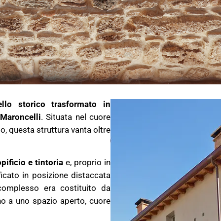
ello storico trasformato in
 Maroncelli
. Situata nel cuore
o, questa struttura vanta oltre
pificio e tintoria
e, proprio in
ficato in posizione distaccata
l complesso era costituito da
no a uno spazio aperto, cuore