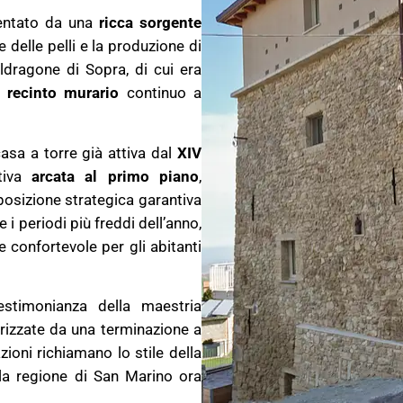
mentato da una
ricca sorgente
 delle pelli e la produzione di
aldragone di Sopra, di cui era
n
recinto murario
continuo a
asa a torre già attiva dal
XIV
tiva
arcata al primo piano
,
posizione strategica garantiva
i periodi più freddi dell’anno,
 confortevole per gli abitanti
stimonianza della maestria
erizzate da una terminazione a
zioni richiamano lo stile della
 la regione di San Marino ora