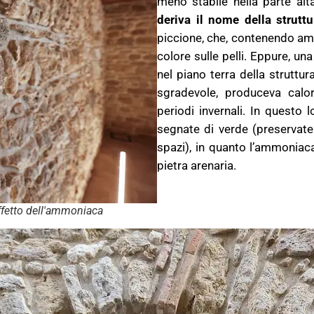
meno stabile nella parte alt
deriva il nome della struttu
piccione, che, contenendo am
colore sulle pelli. Eppure, un
nel piano terra della struttu
sgradevole, produceva calor
periodi invernali. In questo 
segnate di verde (preservate
spazi), in quanto l’ammoniac
pietra arenaria.
effetto dell'ammoniaca