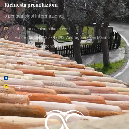
Richiesta prenotazioni
o per qualsiasi informazione.
info@anticacolombaiasm.com
Via dei Canneti, 129 • 47893 Valdragone • San Marino
Per richiedere disponibilità
WhatsApp
Potete trovarci anche su:
Booking
Expedia
Facebook
Instagram